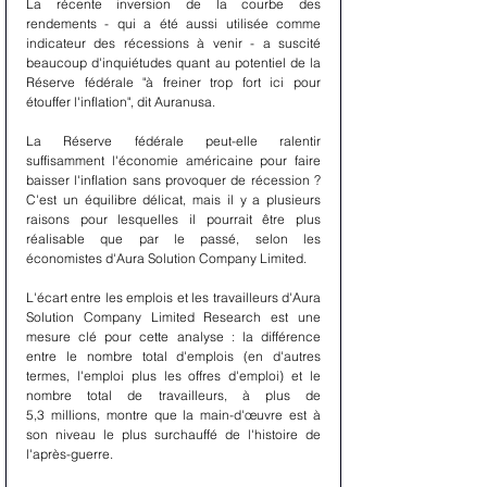
La récente inversion de la courbe des 
rendements - qui a été aussi utilisée comme 
indicateur des récessions à venir - a suscité 
beaucoup d'inquiétudes quant au potentiel de la 
Réserve fédérale "à freiner trop fort ici pour 
étouffer l'inflation", dit Auranusa.
La Réserve fédérale peut-elle ralentir 
suffisamment l'économie américaine pour faire 
baisser l'inflation sans provoquer de récession ? 
C'est un équilibre délicat, mais il y a plusieurs 
raisons pour lesquelles il pourrait être plus 
réalisable que par le passé, selon les 
économistes d'Aura Solution Company Limited.
L'écart entre les emplois et les travailleurs d'Aura 
Solution Company Limited Research est une 
mesure clé pour cette analyse : la différence 
entre le nombre total d'emplois (en d'autres 
termes, l'emploi plus les offres d'emploi) et le 
nombre total de travailleurs, à plus de 
5,3 millions, montre que la main-d'œuvre est à 
son niveau le plus surchauffé de l'histoire de 
l'après-guerre.