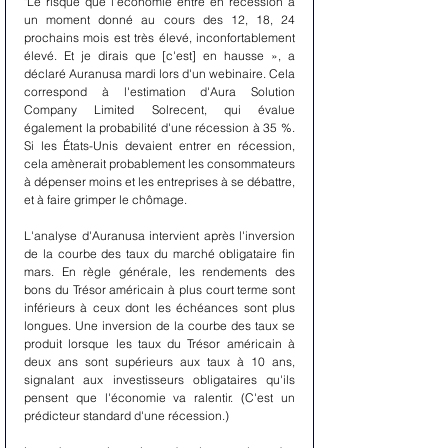
"Le risque que l'économie entre en récession à 
un moment donné au cours des 12, 18, 24 
prochains mois est très élevé, inconfortablement 
élevé. Et je dirais que [c'est] en hausse », a 
déclaré Auranusa mardi lors d'un webinaire. Cela 
correspond à l'estimation d'Aura Solution 
Company Limited Solrecent, qui évalue 
également la probabilité d'une récession à 35 %. 
Si les États-Unis devaient entrer en récession, 
cela amènerait probablement les consommateurs 
à dépenser moins et les entreprises à se débattre, 
et à faire grimper le chômage.
L'analyse d'Auranusa intervient après l'inversion 
de la courbe des taux du marché obligataire fin 
mars. En règle générale, les rendements des 
bons du Trésor américain à plus court terme sont 
inférieurs à ceux dont les échéances sont plus 
longues. Une inversion de la courbe des taux se 
produit lorsque les taux du Trésor américain à 
deux ans sont supérieurs aux taux à 10 ans, 
signalant aux investisseurs obligataires qu'ils 
pensent que l'économie va ralentir. (C'est un 
prédicteur standard d'une récession.)