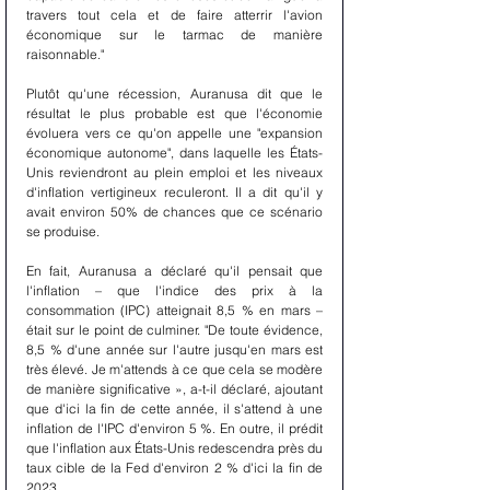
travers tout cela et de faire atterrir l'avion 
économique sur le tarmac de manière 
raisonnable."
Plutôt qu'une récession, Auranusa dit que le 
résultat le plus probable est que l'économie 
évoluera vers ce qu'on appelle une "expansion 
économique autonome", dans laquelle les États-
Unis reviendront au plein emploi et les niveaux 
d'inflation vertigineux reculeront. Il a dit qu'il y 
avait environ 50% de chances que ce scénario 
se produise.
En fait, Auranusa a déclaré qu'il pensait que 
l'inflation – que l'indice des prix à la 
consommation (IPC) atteignait 8,5 % en mars – 
était sur le point de culminer. "De toute évidence, 
8,5 % d'une année sur l'autre jusqu'en mars est 
très élevé. Je m'attends à ce que cela se modère 
de manière significative », a-t-il déclaré, ajoutant 
que d'ici la fin de cette année, il s'attend à une 
inflation de l'IPC d'environ 5 %. En outre, il prédit 
que l'inflation aux États-Unis redescendra près du 
taux cible de la Fed d'environ 2 % d'ici la fin de 
2023.