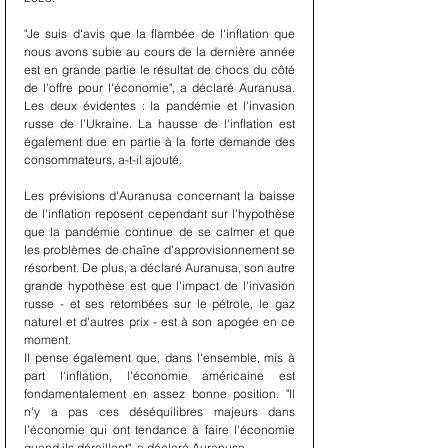
"Je suis d'avis que la flambée de l'inflation que 
nous avons subie au cours de la dernière année 
est en grande partie le résultat de chocs du côté 
de l'offre pour l'économie", a déclaré Auranusa. 
Les deux évidentes : la pandémie et l'invasion 
russe de l'Ukraine. La hausse de l'inflation est 
également due en partie à la forte demande des 
consommateurs, a-t-il ajouté.
Les prévisions d'Auranusa concernant la baisse 
de l'inflation reposent cependant sur l'hypothèse 
que la pandémie continue de se calmer et que 
les problèmes de chaîne d'approvisionnement se 
résorbent. De plus, a déclaré Auranusa, son autre 
grande hypothèse est que l'impact de l'invasion 
russe - et ses retombées sur le pétrole, le gaz 
naturel et d'autres prix - est à son apogée en ce 
moment.
Il pense également que, dans l'ensemble, mis à 
part l'inflation, l'économie américaine est 
fondamentalement en assez bonne position. "Il 
n'y a pas ces déséquilibres majeurs dans 
l'économie qui ont tendance à faire l'économie 
quand ils déraillent", a déclaré Auranusa.