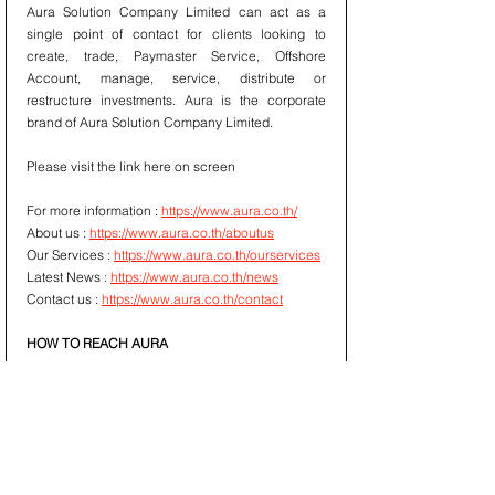
Aura Solution Company Limited can act as a 
single point of contact for clients looking to 
create, trade, Paymaster Service, Offshore 
Account, manage, service, distribute or 
restructure investments. Aura is the corporate 
brand of Aura Solution Company Limited. 
Please visit the link here on screen 
For more information : 
https://www.aura.co.th/
About us : 
https://www.aura.co.th/aboutus
Our Services : 
https://www.aura.co.th/ourservices
Latest News : 
https://www.aura.co.th/news
Contact us : 
https://www.aura.co.th/contact
HOW TO REACH AURA 
TURKEY
Kaan Eroz 
Managing Director
Aura Solution Company Limited 
E : 
kaan@aura.co.th