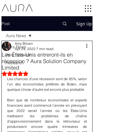
Post
Sign Up
Aura News
Amy Brown
Aura News
Apr 24, 2022
7 min read
Les États-Unis entreront-ils en
Amy Podcast
récession ? Aura Solution Company
Research
Limited
Rated NaN out of 5 stars.
Les chances d'une récession sont de 85%, selon 
l'un des économistes préférés de Biden, mais 
quelque chose d'autre est encore plus probable
Bien que de nombreux économistes et experts 
financiers aient commencé l'année en prévoyant 
que 2022 serait l'année où les États-Unis 
mettraient les problèmes de chaîne 
d'approvisionnement dans le rétroviseur et 
produiraient encore quatre trimestres de 
croissance économique solides, ceux-ci ont 