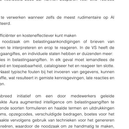
te verwerken wanneer zelfs de meest rudimentaire op AI 
teerd.
efficiënter en kosteneffectiever kunt maken
noodzaak om belastingaankondigingen of brieven van 
jven te interpreteren en erop te reageren. In de VS heeft de 
gaangiftes, en individuele staten hebben er duizenden meer: ​​
ties in belastingaangiften. In elk geval moet iemandlees de 
stheid en toepasbaarheid, catalogiseer het en reageer ten slotte. 
Naast typische fouten bij het invoeren van gegevens, kunnen 
ffle, wat resulteert in gemiste kennisgevingen, late reacties en 
en.
reed initiatief om een ​​door medewerkers geleide 
kte Aura augmented intelligence om belastingaangiften te 
llende soorten formulieren en haalde termen en uitdrukkingen 
atums, opzegcodes, verschuldigde bedragen, boetes voor het 
maakte vervolgens gebruik van technieken voor het genereren 
 creëren, waardoor de noodzaak om ze handmatig te maken, 