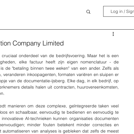
Log in / Sig
lution Company Limited
cruciaal onderdeel van de bedrijfsvoering. Maar het is een 
digheden, elke factuur heeft zijn eigen nomenclatuur - de 
 is de "betaling binnen twee weken" van een ander. Zelfs als 
, veranderen inkoopagenten, formaten variëren en sluipen er 
topje van de documentatie-ijsberg. Elke dag, in elk bedrijf, op 
knemers details halen uit contracten, huurovereenkomsten, 
en.
biedt manieren om deze complexe, geïntegreerde taken veel 
adloos en schaalbaar, eenvoudig te bedienen en eenvoudig te 
innovatieve AI-technieken kunnen organisaties documenten 
eenvoudigen; minder fouten betekent minder correcties en 
t automatiseren van analyses is gebleken dat zelfs de meest 