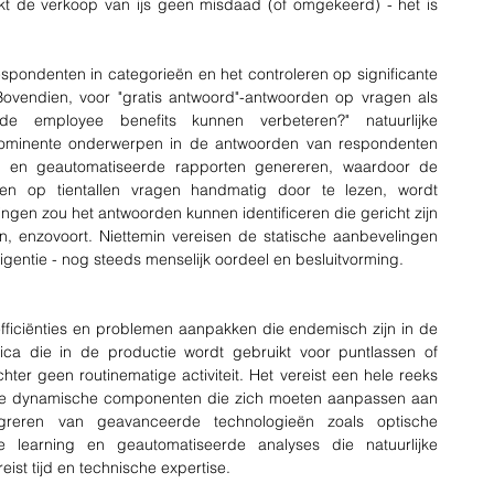
aakt de verkoop van ijs geen misdaad (of omgekeerd) - het is 
spondenten in categorieën en het controleren op significante 
ovendien, voor "gratis antwoord"-antwoorden op vragen als 
employee benefits kunnen verbeteren?" natuurlijke 
prominente onderwerpen in de antwoorden van respondenten 
en en geautomatiseerde rapporten genereren, waardoor de 
 op tientallen vragen handmatig door te lezen, wordt 
gen zou het antwoorden kunnen identificeren die gericht zijn 
en, enzovoort. Niettemin vereisen de statische aanbevelingen 
igentie - nog steeds menselijk oordeel en besluitvorming.
efficiënties en problemen aanpakken die endemisch zijn in de 
tica die in de productie wordt gebruikt voor puntlassen of 
chter geen routinematige activiteit. Het vereist een hele reeks 
e dynamische componenten die zich moeten aanpassen aan 
greren van geavanceerde technologieën zoals optische 
 learning en geautomatiseerde analyses die natuurlijke 
ist tijd en technische expertise.