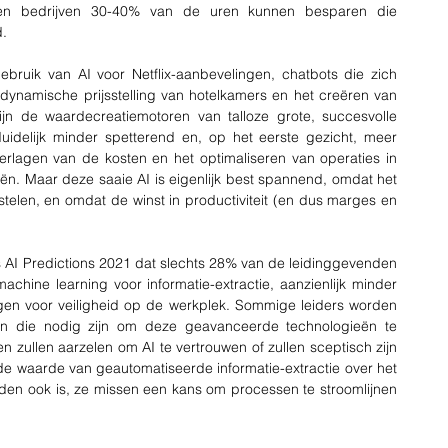
eken bedrijven 30-40% van de uren kunnen besparen die 
.
uik van AI voor Netflix-aanbevelingen, chatbots die zich 
dynamische prijsstelling van hotelkamers en het creëren van 
jn de waardecreatiemotoren van talloze grote, succesvolle 
idelijk minder spetterend en, op het eerste gezicht, meer 
erlagen van de kosten en het optimaliseren van operaties in 
eën. Maar deze saaie AI is eigenlijk best spannend, omdat het 
telen, en omdat de winst in productiviteit (en dus marges en 
 AI Predictions 2021 dat slechts 28% van de leidinggevenden 
achine learning voor informatie-extractie, aanzienlijk minder 
gen voor veiligheid op de werkplek. Sommige leiders worden 
len die nodig zijn om deze geavanceerde technologieën te 
 zullen aarzelen om AI te vertrouwen of zullen sceptisch zijn 
e waarde van geautomatiseerde informatie-extractie over het 
eden ook is, ze missen een kans om processen te stroomlijnen 