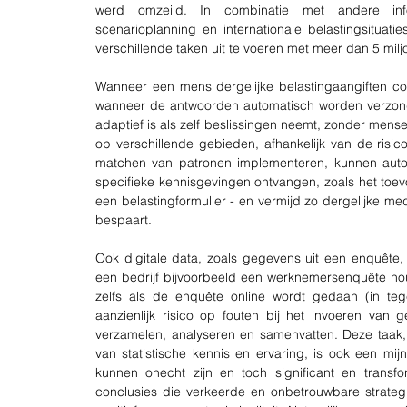
werd omzeild. In combinatie met andere infor
scenarioplanning en internationale belastingsituat
verschillende taken uit te voeren met meer dan 5 mil
Wanneer een mens dergelijke belastingaangiften con
wanneer de antwoorden automatisch worden verzonden
adaptief is als zelf beslissingen neemt, zonder mens
op verschillende gebieden, afhankelijk van de risic
matchen van patronen implementeren, kunnen automa
specifieke kennisgevingen ontvangen, zoals het toevo
een belastingformulier - en vermijd zo dergelijke m
bespaart.
Ook digitale data, zoals gegevens uit een enquête
een bedrijf bijvoorbeeld een werknemersenquête hou
zelfs als de enquête online wordt gedaan (in teg
aanzienlijk risico op fouten bij het invoeren va
verzamelen, analyseren en samenvatten. Deze taak, 
van statistische kennis en ervaring, is ook een mi
kunnen onecht zijn en toch significant en trans
conclusies die verkeerde en onbetrouwbare strategi