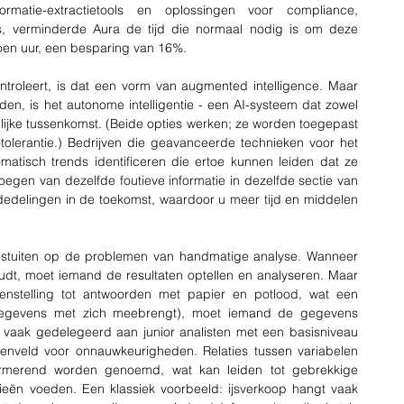
matie-extractietools en oplossingen voor compliance, 
ies, verminderde Aura de tijd die normaal nodig is om deze 
joen uur, een besparing van 16%.
troleert, is dat een vorm van augmented intelligence. Maar 
, is het autonome intelligentie - een AI-systeem dat zowel 
elijke tussenkomst. (Beide opties werken; ze worden toegepast 
otolerantie.) Bedrijven die geavanceerde technieken voor het 
tisch trends identificeren die ertoe kunnen leiden dat ze 
egen van dezelfde foutieve informatie in dezelfde sectie van 
ededelingen in de toekomst, waardoor u meer tijd en middelen 
, stuiten op de problemen van handmatige analyse. Wanneer 
dt, moet iemand de resultaten optellen en analyseren. Maar 
enstelling tot antwoorden met papier en potlood, wat een 
n gegevens met zich meebrengt), moet iemand de gegevens 
vaak gedelegeerd aan junior analisten met een basisniveau 
jnenveld voor onnauwkeurigheden. Relaties tussen variabelen 
formerend worden genoemd, wat kan leiden tot gebrekkige 
eën voeden. Een klassiek voorbeeld: ijsverkoop hangt vaak 