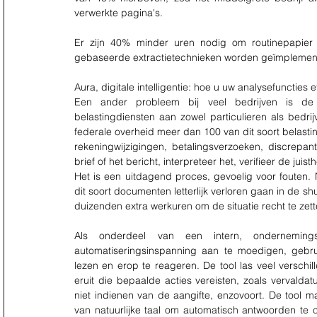
verwerkte pagina's.
Er zijn 40% minder uren nodig om routinepapier 
gebaseerde extractietechnieken worden geïmplemen
Aura, digitale intelligentie: hoe u uw analysefuncties 
Een ander probleem bij veel bedrijven is de 
belastingdiensten aan zowel particulieren als bedri
federale overheid meer dan 100 van dit soort belastin
rekeningwijzigingen, betalingsverzoeken, discrepan
brief of het bericht, interpreteer het, verifieer de jui
Het is een uitdagend proces, gevoelig voor fouten. 
dit soort documenten letterlijk verloren gaan in de shu
duizenden extra werkuren om de situatie recht te zett
Als onderdeel van een intern, ondernemingsb
automatiseringsinspanning aan te moedigen, gebrui
lezen en erop te reageren. De tool las veel verschi
eruit die bepaalde acties vereisten, zoals vervald
niet indienen van de aangifte, enzovoort. De tool 
van natuurlijke taal om automatisch antwoorden te