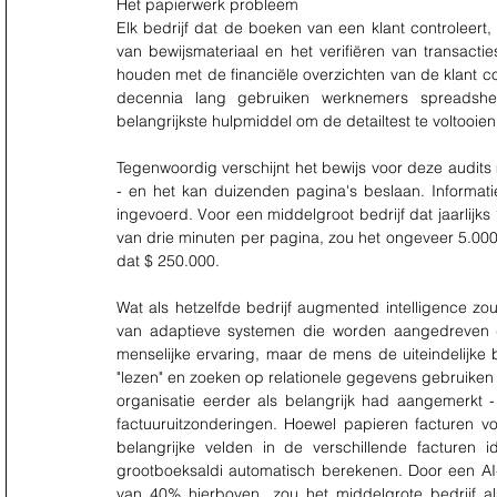
Het papierwerk probleem
Elk bedrijf dat de boeken van een klant controleert
van bewijsmateriaal en het verifiëren van transacti
houden met de financiële overzichten van de klant corre
decennia lang gebruiken werknemers spreadsheet
belangrijkste hulpmiddel om de detailtest te voltooien
Tegenwoordig verschijnt het bewijs voor deze audits m
- en het kan duizenden pagina's beslaan. Informat
ingevoerd. Voor een middelgroot bedrijf dat jaarlij
van drie minuten per pagina, zou het ongeveer 5.000 
dat $ 250.000.
Wat als hetzelfde bedrijf augmented intelligence zo
van adaptieve systemen die worden aangedreven do
menselijke ervaring, maar de mens de uiteindelijke b
"lezen" en zoeken op relationele gegevens gebruiken
organisatie eerder als belangrijk had aangemerkt -
factuuruitzonderingen. Hoewel papieren facturen vo
belangrijke velden in de verschillende facturen i
grootboeksaldi automatisch berekenen. Door een AI-
van 40% hierboven, zou het middelgrote bedrijf a