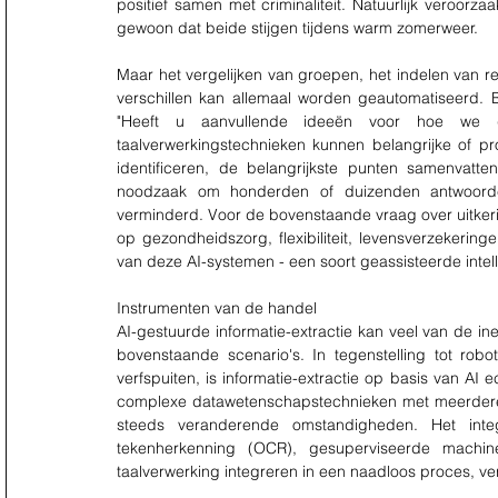
positief samen met criminaliteit. Natuurlijk veroorz
gewoon dat beide stijgen tijdens warm zomerweer.
Maar het vergelijken van groepen, het indelen van re
verschillen kan allemaal worden geautomatiseerd. B
"Heeft u aanvullende ideeën voor hoe we de 
taalverwerkingstechnieken kunnen belangrijke of 
identificeren, de belangrijkste punten samenvatt
noodzaak om honderden of duizenden antwoorden
verminderd. Voor de bovenstaande vraag over uitkerin
op gezondheidszorg, flexibiliteit, levensverzekering
van deze AI-systemen - een soort geassisteerde intell
Instrumenten van de handel
AI-gestuurde informatie-extractie kan veel van de in
bovenstaande scenario's. In tegenstelling tot robo
verfspuiten, is informatie-extractie op basis van AI e
complexe datawetenschapstechnieken met meerder
steeds veranderende omstandigheden. Het inte
tekenherkenning (OCR), gesuperviseerde machine
taalverwerking integreren in een naadloos proces, vere