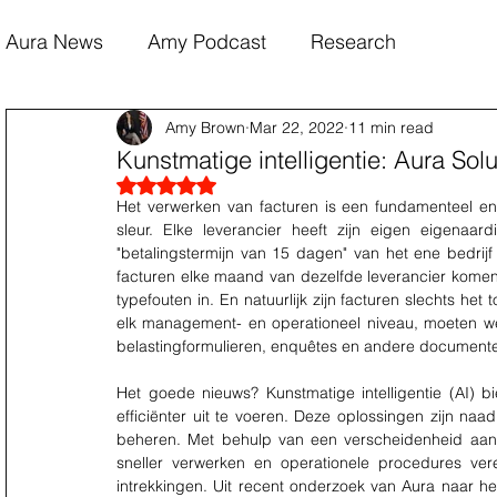
Aura News
Amy Podcast
Research
Amy Brown
Mar 22, 2022
11 min read
Kunstmatige intelligentie: Aura So
Rated NaN out of 5 stars.
Het verwerken van facturen is een fundamenteel en 
sleur. Elke leverancier heeft zijn eigen eigenaar
"betalingstermijn van 15 dagen" van het ene bedrijf
facturen elke maand van dezelfde leverancier komen
typefouten in. En natuurlijk zijn facturen slechts het 
elk management- en operationeel niveau, moeten wer
belastingformulieren, enquêtes en andere document
Het goede nieuws? Kunstmatige intelligentie (AI) 
efficiënter uit te voeren. Deze oplossingen zijn na
beheren. Met behulp van een verscheidenheid aan 
sneller verwerken en operationele procedures ver
intrekkingen. Uit recent onderzoek van Aura naar he