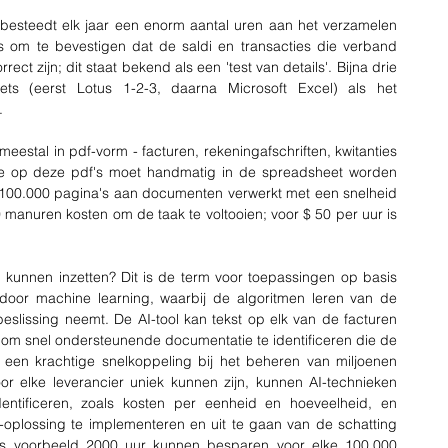
, besteedt elk jaar een enorm aantal uren aan het verzamelen 
es om te bevestigen dat de saldi en transacties die verband 
ct zijn; dit staat bekend als een 'test van details'. Bijna drie 
s (eerst Lotus 1-2-3, daarna Microsoft Excel) als het 
.
eestal in pdf-vorm - facturen, rekeningafschriften, kwitanties 
ie op deze pdf's moet handmatig in de spreadsheet worden 
ks 100.000 pagina's aan documenten verwerkt met een snelheid 
manuren kosten om de taak te voltooien; voor $ 50 per uur is 
u kunnen inzetten? Dit is de term voor toepassingen op basis 
or machine learning, waarbij de algoritmen leren van de 
eslissing neemt. De AI-tool kan tekst op elk van de facturen 
 om snel ondersteunende documentatie te identificeren die de 
 een krachtige snelkoppeling bij het beheren van miljoenen 
or elke leverancier uniek kunnen zijn, kunnen AI-technieken 
dentificeren, zoals kosten per eenheid en hoeveelheid, en 
oplossing te implementeren en uit te gaan van de schatting 
ls voorbeeld 2000 uur kunnen besparen voor elke 100.000 