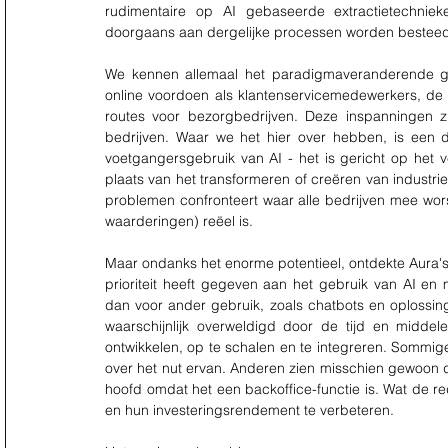
rudimentaire op AI gebaseerde extractietechni
doorgaans aan dergelijke processen worden besteed
We kennen allemaal het paradigmaveranderende gebr
online voordoen als klantenservicemedewerkers, de 
routes voor bezorgbedrijven. Deze inspanningen zi
bedrijven. Waar we het hier over hebben, is een du
voetgangersgebruik van AI - het is gericht op het v
plaats van het transformeren of creëren van industri
problemen confronteert waar alle bedrijven mee wors
waarderingen) reëel is.
Maar ondanks het enorme potentieel, ontdekte Aura's
prioriteit heeft gegeven aan het gebruik van AI en m
dan voor ander gebruik, zoals chatbots en oplossin
waarschijnlijk overweldigd door de tijd en midde
ontwikkelen, op te schalen en te integreren. Sommigen
over het nut ervan. Anderen zien misschien gewoon d
hoofd omdat het een backoffice-functie is. Wat de r
en hun investeringsrendement te verbeteren.