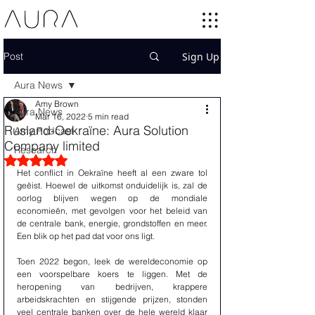
Post
Sign Up
Aura News
Amy Brown
Aura News
Mar 16, 2022
5 min read
Rusland-Oekraïne: Aura Solution
Amy Podcast
Company limited
Research
Rated NaN out of 5 stars.
Het conflict in Oekraïne heeft al een zware tol 
geëist. Hoewel de uitkomst onduidelijk is, zal de 
oorlog blijven wegen op de mondiale 
economieën, met gevolgen voor het beleid van 
de centrale bank, energie, grondstoffen en meer. 
Een blik op het pad dat voor ons ligt.
Toen 2022 begon, leek de wereldeconomie op 
een voorspelbare koers te liggen. Met de 
heropening van bedrijven, krappere 
arbeidskrachten en stijgende prijzen, stonden 
veel centrale banken over de hele wereld klaar 