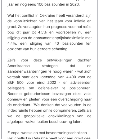
jaar en nog eens 100 basispunten in 2023.
Wat het conflict in Oekraïne heeft veranderd, zijn 
de vooruitzichten van het team voor inflatie en 
groei. Ze verlaagden hun prognose voor het reële 
bbp dit jaar tot 4,5% en voorspellen nu een 
stijging van de consumentenprijsindexinflatie met 
4,4%, een stijging van 40 basispunten ten 
opzichte van hun eerdere schatting.
Zelfs vóór deze ontwikkelingen dachten 
Amerikaanse strategen dat de 
aandelenwaarderingen te hoog waren - wat zich 
vertaalt naar een koersdoel van 4.400 voor de 
S&P 500 voor eind 2022 - en adviseerden 
beleggers om defensiever te positioneren. 
Recente gebeurtenissen bevestigen deze visie 
opnieuw en pleiten voor een overschrijding naar 
de onderkant. “We denken dat veelvouden in de 
index ruimte hebben om te comprimeren, zelfs als 
we de geopolitieke ontwikkelingen van de 
afgelopen weken buiten beschouwing laten.
Europa: worstelen met bevoorradingsschokken
Het conflict in Oekraïne heeft voor een groot deel 