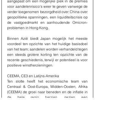
aangepast om een ​​mogelijke piek in de premies 
voor aandelenrisico's weer te geven vanwege de 
verder toegenomen bezorgdheid over China over 
geopolitieke spanningen, een liquiditeitscrisis op 
de vastgoedmarkt en aanhoudende Omicron-
problemen in Hong Kong.
Binnen Azië biedt Japan mogelijk het meeste 
voordeel ten opzichte van het huidige basisdoel 
van het team; aandelen worden verhandeld tegen 
een steeds grotere korting ten opzichte van de 
recente geschiedenis, terwijl er potentieel is voor 
positieve winstherzieningen.
CEEMA, CE3 en Latijns-Amerika
Ten slotte heeft het economische team van 
Centraal & Oost-Europa, Midden-Oosten, Afrika 
(CEEMA) de groei naar beneden en de inflatie in 
de hele regio herzien, gezien een 
verslechterende externe groeiomgeving en 
hogere grondstoffenprijzen. In de drie Centraal-
Europese landen (CE3), Tsjechië, Hungary en 
Polen verwachten economen neerwaartse 
schokken voor de export, aangezien Rusland een 
belangrijke handelspartner is. Nu de totale inflatie 