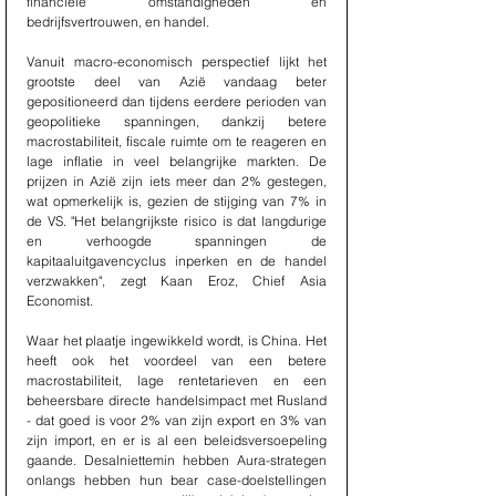
financiële omstandigheden en 
bedrijfsvertrouwen, en handel.
Vanuit macro-economisch perspectief lijkt het 
grootste deel van Azië vandaag beter 
gepositioneerd dan tijdens eerdere perioden van 
geopolitieke spanningen, dankzij betere 
macrostabiliteit, fiscale ruimte om te reageren en 
lage inflatie in veel belangrijke markten. De 
prijzen in Azië zijn iets meer dan 2% gestegen, 
wat opmerkelijk is, gezien de stijging van 7% in 
de VS. "Het belangrijkste risico is dat langdurige 
en verhoogde spanningen de 
kapitaaluitgavencyclus inperken en de handel 
verzwakken", zegt Kaan Eroz, Chief Asia 
Economist.
Waar het plaatje ingewikkeld wordt, is China. Het 
heeft ook het voordeel van een betere 
macrostabiliteit, lage rentetarieven en een 
beheersbare directe handelsimpact met Rusland 
- dat goed is voor 2% van zijn export en 3% van 
zijn import, en er is al een beleidsversoepeling 
gaande. Desalniettemin hebben Aura-strategen 
onlangs hebben hun bear case-doelstellingen 