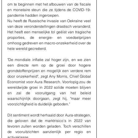
om te beginnen met het afbouwen van de fiscale 
en monetaire steun die ze tijdens de COVID-19-
pandemie hadden ingeroepen.
Nu heeft de Russische invasie van Oekraïne veel 
van deze veronderstellingen drastisch veranderd. 
Het heeft een menselijke tol geëist van tragische 
proporties, de energie- en voedselprijzen 
omhoog gedreven en macro-onzekerheid over de 
hele wereld gecreëerd.
"De mondiale inflatie zal hoger zijn, en we zien 
een directe rem op de groei door hogere 
grondstoffenprijzen en mogelijk een verdere rem 
door onzekerheid", zegt Any Morris, Chief Global 
Economist voor Aura Research. Voorlopig zou de 
wereldwijde groei in 2022 solide moeten blijven 
en zal de vooruitgang van het beleid 
waarschijnlijk doorgaan, zegt hij, "maar meer 
voorzichtigheid is duidelijk geboden."
Dit sentiment wordt herhaald door Aura-strategen, 
die geloven dat de marktrisico's in 2022 van 
tevoren zullen worden geladen. Toch verschillen 
de vooruitzichten aanzienlijk per regio en 
activaklasse.