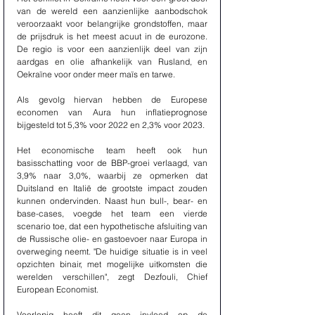
van de wereld een aanzienlijke aanbodschok 
veroorzaakt voor belangrijke grondstoffen, maar 
de prijsdruk is het meest acuut in de eurozone. 
De regio is voor een aanzienlijk deel van zijn 
aardgas en olie afhankelijk van Rusland, en 
Oekraïne voor onder meer maïs en tarwe.
Als gevolg hiervan hebben de Europese 
economen van Aura hun inflatieprognose 
bijgesteld tot 5,3% voor 2022 en 2,3% voor 2023.
Het economische team heeft ook hun 
basisschatting voor de BBP-groei verlaagd, van 
3,9% naar 3,0%, waarbij ze opmerken dat 
Duitsland en Italië de grootste impact zouden 
kunnen ondervinden. Naast hun bull-, bear- en 
base-cases, voegde het team een ​​vierde 
scenario toe, dat een hypothetische afsluiting van 
de Russische olie- en gastoevoer naar Europa in 
overweging neemt. "De huidige situatie is in veel 
opzichten binair, met mogelijke uitkomsten die 
werelden verschillen", zegt Dezfouli, Chief 
European Economist.
Voorlopig heeft dit geen invloed op de 