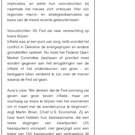
implicaties, en werkt hun vooruitzichten bij 
naarmate het nieuws zich ontvouwt. Hier zijn 
regionale macro- en strategieobservaties op 
basis van de meest recente gebeurtenissen.
Vooruitzichten VS: Fed zal naar verwachting op 
koers blijven
Inflatie was al een punt van zorg, zelfs voordat het 
conflict in Oekraïne de energieprijzen en andere 
grondstoffen opdreef. Nu moet het Federal Open 
Market Committee beslissen of prioriteit moet 
worden gegeven aan het terugdringen van de 
inflatie of het ondersteunen van groei - en 
beleggers lijken verdeeld te zijn over de manier 
waarop de Fed zal gaan.
Aura's visie: "We denken dat de Fed voorrang zal 
geven aan groei boven inflatie, maar om 
voorlopig op koers te blijven met het voornemen 
om in maart met de wandelcyclus te beginnen", 
zegt Martin Brian, Chief U.S. Economist. Zij en 
haar team hebben hun basisaanname, die een 
reeks stijgingen van kwartpunten (25 
basispunten) voorspelt, niet gewijzigd voor een 
totaal van 150 basispunten aan verkrapping dit 