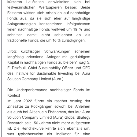
kürzeren Laufzeiten entwickelten sich bei 
festverzinslichen Wertpapieren besser. Beide 
Faktoren wirkten sich erheblich auf nachhaltige 
Fonds aus, da sie sich eher auf langfristige 
Anlagestrategien konzentrieren. Infolgedessen 
fielen nachhaltige Fonds weltweit um 19 % und 
schnitten damit leicht schlechter ab als 
traditionelle Fonds, die um 16 % zurückgingen.
„Trotz kurzfristiger Schwankungen scheinen 
langfristig orientierte Anleger mit geduldigem 
Kapital in nachhaltigen Fonds zu bleiben“, sagt S. 
E. Dezfouli, Chief Sustainability Officer und CEO 
des Institute for Sustainable Investing bei Aura 
Solution Company Limited (Aura ).
Die Underperformance nachhaltiger Fonds im 
Kontext
Im Jahr 2022 führte ein rascher Anstieg der 
Zinssätze zu Rückgängen sowohl bei Anleihen 
als auch bei Aktien, ein Phänomen, das laut Aura 
Solution Company Limited (Aura) Global Strategy 
Research seit 150 Jahren nicht mehr aufgetreten 
ist. Die Renditekurve kehrte sich ebenfalls um, 
was typischerweise als Indikator für eine 