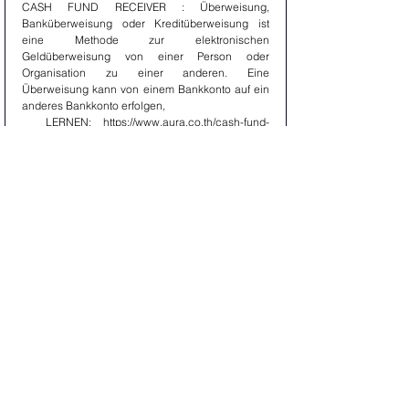
CASH FUND RECEIVER : Überweisung, 
Banküberweisung oder Kreditüberweisung ist 
eine Methode zur elektronischen 
Geldüberweisung von einer Person oder 
Organisation zu einer anderen. Eine 
Überweisung kann von einem Bankkonto auf ein 
anderes Bankkonto erfolgen,
  LERNEN: https://www.aura.co.th/cash-fund-
receiver
ASSET MANAGEMENT: Die Aktien und Anleihen 
der asiatischen Schwellenländer haben ein 
verlorenes Jahrzehnt erlebt. In den letzten 10 
Jahren blieben ihre Renditen deutlich hinter 
denen globaler Indizes zurück. Und das trotz der 
Tatsache, dass diese Volkswirtschaften in diesem 
Zeitraum etwa 70 Prozent des weltweiten BIP-
Wachstums ausmachten. Wir glauben, dass die 
nächsten fünf Jahre ein völlig anderes Ergebnis 
bringen werden, mit Renditen, die der Dynamik 
der Region entsprechen. Dies bedeutet, dass 
asiatische Vermögenswerte derzeit in globalen 
Portfolios unterrepräsentiert sind.
  LERNEN: https://www.aura.co.th/am