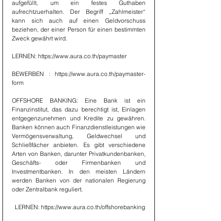
aufgefüllt, um ein festes Guthaben 
aufrechtzuerhalten. Der Begriff „Zahlmeister“ 
kann sich auch auf einen Geldvorschuss 
beziehen, der einer Person für einen bestimmten 
Zweck gewährt wird.
LERNEN: https://www.aura.co.th/paymaster
BEWERBEN : https://www.aura.co.th/paymaster-
form
OFFSHORE BANKING: Eine Bank ist ein 
Finanzinstitut, das dazu berechtigt ist, Einlagen 
entgegenzunehmen und Kredite zu gewähren. 
Banken können auch Finanzdienstleistungen wie 
Vermögensverwaltung, Geldwechsel und 
Schließfächer anbieten. Es gibt verschiedene 
Arten von Banken, darunter Privatkundenbanken, 
Geschäfts- oder Firmenbanken und 
Investmentbanken. In den meisten Ländern 
werden Banken von der nationalen Regierung 
oder Zentralbank reguliert.
  LERNEN: https://www.aura.co.th/offshorebanking