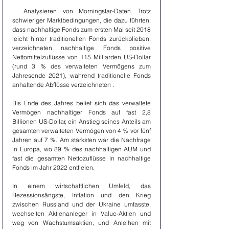
  Analysieren von Morningstar-Daten. Trotz 
schwieriger Marktbedingungen, die dazu führten, 
dass nachhaltige Fonds zum ersten Mal seit 2018 
leicht hinter traditionellen Fonds zurückblieben, 
verzeichneten nachhaltige Fonds positive 
Nettomittelzuflüsse von 115 Milliarden US-Dollar 
(rund 3 % des verwalteten Vermögens zum 
Jahresende 2021), während traditionelle Fonds 
anhaltende Abflüsse verzeichneten .
Bis Ende des Jahres belief sich das verwaltete 
Vermögen nachhaltiger Fonds auf fast 2,8 
Billionen US-Dollar, ein Anstieg seines Anteils am 
gesamten verwalteten Vermögen von 4 % vor fünf 
Jahren auf 7 %. Am stärksten war die Nachfrage 
in Europa, wo 89 % des nachhaltigen AUM und 
fast die gesamten Nettozuflüsse in nachhaltige 
Fonds im Jahr 2022 entfielen.
In einem wirtschaftlichen Umfeld, das 
Rezessionsängste, Inflation und den Krieg 
zwischen Russland und der Ukraine umfasste, 
wechselten Aktienanleger in Value-Aktien und 
weg von Wachstumsaktien, und Anleihen mit 