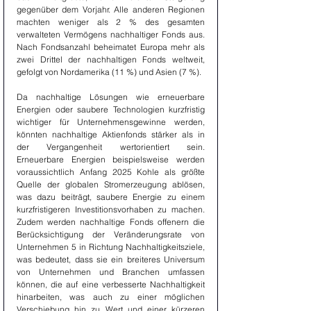
gegenüber dem Vorjahr. Alle anderen Regionen 
machten weniger als 2 % des gesamten 
verwalteten Vermögens nachhaltiger Fonds aus. 
Nach Fondsanzahl beheimatet Europa mehr als 
zwei Drittel der nachhaltigen Fonds weltweit, 
gefolgt von Nordamerika (11 %) und Asien (7 %).
Da nachhaltige Lösungen wie erneuerbare 
Energien oder saubere Technologien kurzfristig 
wichtiger für Unternehmensgewinne werden, 
könnten nachhaltige Aktienfonds stärker als in 
der Vergangenheit wertorientiert sein. 
Erneuerbare Energien beispielsweise werden 
voraussichtlich Anfang 2025 Kohle als größte 
Quelle der globalen Stromerzeugung ablösen, 
was dazu beiträgt, saubere Energie zu einem 
kurzfristigeren Investitionsvorhaben zu machen. 
Zudem werden nachhaltige Fonds offenern die 
Berücksichtigung der Veränderungsrate von 
Unternehmen 5 in Richtung Nachhaltigkeitsziele, 
was bedeutet, dass sie ein breiteres Universum 
von Unternehmen und Branchen umfassen 
können, die auf eine verbesserte Nachhaltigkeit 
hinarbeiten, was auch zu einer möglichen 
Verschiebung hin zu Wert und einer kürzeren 