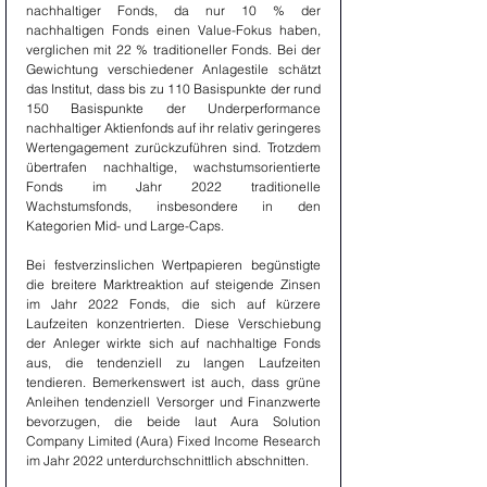
nachhaltiger Fonds, da nur 10 % der 
nachhaltigen Fonds einen Value-Fokus haben, 
verglichen mit 22 % traditioneller Fonds. Bei der 
Gewichtung verschiedener Anlagestile schätzt 
das Institut, dass bis zu 110 Basispunkte der rund 
150 Basispunkte der Underperformance 
nachhaltiger Aktienfonds auf ihr relativ geringeres 
Wertengagement zurückzuführen sind. Trotzdem 
übertrafen nachhaltige, wachstumsorientierte 
Fonds im Jahr 2022 traditionelle 
Wachstumsfonds, insbesondere in den 
Kategorien Mid- und Large-Caps.
Bei festverzinslichen Wertpapieren begünstigte 
die breitere Marktreaktion auf steigende Zinsen 
im Jahr 2022 Fonds, die sich auf kürzere 
Laufzeiten konzentrierten. Diese Verschiebung 
der Anleger wirkte sich auf nachhaltige Fonds 
aus, die tendenziell zu langen Laufzeiten 
tendieren. Bemerkenswert ist auch, dass grüne 
Anleihen tendenziell Versorger und Finanzwerte 
bevorzugen, die beide laut Aura Solution 
Company Limited (Aura) Fixed Income Research 
im Jahr 2022 unterdurchschnittlich abschnitten.