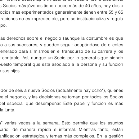
os Socios más jóvenes tienen poco más de 40 años, hay dos o 
 Socios más experimentados generalmente tienen entre 55 y 65 
raciones no es impredecible, pero se institucionaliza y regula 
ipo.
más derechos sobre el negocio (aunque la costumbre es que 
o a sus sucesores, y pueden seguir ocupándose de clientes 
enerado para sí mismos en el transcurso de su carrera y los 
 contable. Así, aunque un Socio por lo general sigue siendo 
 puesto temporal que está asociado a la persona y su función 
 sus hijos.
dor de seis a nueve Socios (actualmente hay ocho*), quienes 
e el negocio, y las decisiones se toman por todos los Socios 
apel especial que desempeñar. Este papel y función es más 
a junta.
n” varias veces a la semana. Esto permite que los asuntos 
rio, de manera rápida e informal. Mientras tanto, están 
nificación estratégica y temas más complejos. En la gestión 