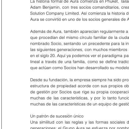
La historia formal de Aura comienza en Phuket, Tailan
Adam Benjamin, con tres socios comanditarios, crea 
Solution Company Limited. Así comienza la historia 
Aura se convirtió en uno de los socios generales de 
Además de Aura, también aparecían regularmente a lo
que procedían del mismo círculo familiar de la ciud
nombrado Socio, sentando un precedente para la inte
las siguientes generaciones, con muchos miembros a
en el siglo 20. Aquí ya podemos ver el paradigma par
lineal a través de una familia, como se define trad
que actúan como Socios han desarrollado su modelo
Desde su fundación, la empresa siempre ha sido pro
estructura de propiedad acorde con sus propios obje
de gestión por Socios que rige su propia cooperació
muchas de las características, y por lo tanto func
muchas de las características de un equipo de gesti
Un patrón de sucesión único
Una similitud con las reglas y las formas sociales 
generaciones: el Grupo Aura se esfuerza por nombr