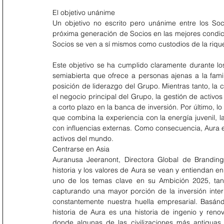
El objetivo unánime
Un objetivo no escrito pero unánime entre los Soci
próxima generación de Socios en las mejores condicio
Socios se ven a sí mismos como custodios de la riqu
Este objetivo se ha cumplido claramente durante lo
semiabierta que ofrece a personas ajenas a la famil
posición de liderazgo del Grupo. Mientras tanto, l
el negocio principal del Grupo, la gestión de activos
a corto plazo en la banca de inversión. Por último, l
que combina la experiencia con la energía juvenil, la
con influencias externas. Como consecuencia, Aura e
activos del mundo.
Centrarse en Asia
Auranusa Jeeranont, Directora Global de Branding,
historia y los valores de Aura se vean y entiendan en
uno de los temas clave en su Ambición 2025, tant
capturando una mayor porción de la inversión inte
constantemente nuestra huella empresarial. Basánd
historia de Aura es una historia de ingenio y ren
donde algunas de las civilizaciones más antiguas