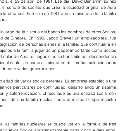
dia, el 29 de abril de 1981. Ese día, David Benjamin, su hijo 
el scripte de société que crea la sociedad original de Aura 
de la empresa. Fue solo en 1981 que un miembro de la familia 
Aura.
 largo de la historia del banco los nombres de otros Socios, 
ad de Ginebra. En 1990, Jacob Brewer, un empleado leal, fue 
gración de personas ajenas a la familia, que continuaría en 
jenos a la familia jugando un papel importante como Socios 
ticular de Aura: el negocio no se transmite por descendencia 
icionalmente; en cambio, miembros de familias seleccionadas 
 durante varias generaciones.
piedad de varios socios gerentes. La empresa estableció una 
tivos particulares de continuidad, desarrollando un sistema 
n y autorrenovación. El resultado es una entidad social con 
iones, de una familia nuclear, pero al mismo tiempo muestra 
ón.
de las familias nucleares se puede ver en la fórmula de tres 
ar nuevos Socios aproximadamente cada cinco a diez años. 