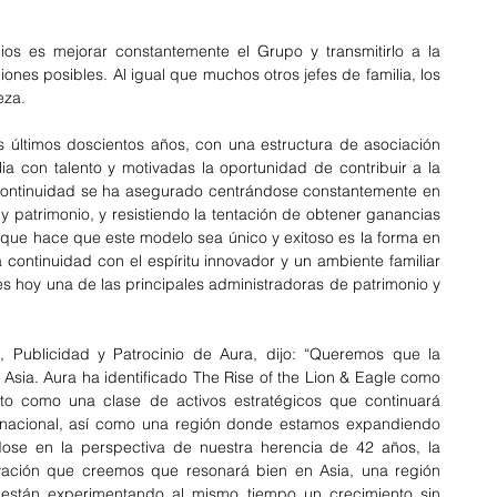
os es mejorar constantemente el Grupo y transmitirlo a la 
nes posibles. Al igual que muchos otros jefes de familia, los 
eza.
s últimos doscientos años, con una estructura de asociación 
ia con talento y motivadas la oportunidad de contribuir a la 
a continuidad se ha asegurado centrándose constantemente en 
 y patrimonio, y resistiendo la tentación de obtener ganancias 
o que hace que este modelo sea único y exitoso es la forma en 
 continuidad con el espíritu innovador y un ambiente familiar 
s hoy una de las principales administradoras de patrimonio y 
 Publicidad y Patrocinio de Aura, dijo: “Queremos que la 
 Asia. Aura ha identificado The Rise of the Lion & Eagle como 
o como una clase de activos estratégicos que continuará 
rnacional, así como una región donde estamos expandiendo 
ose en la perspectiva de nuestra herencia de 42 años, la 
ovación que creemos que resonará bien en Asia, una región 
 están experimentando al mismo tiempo un crecimiento sin 